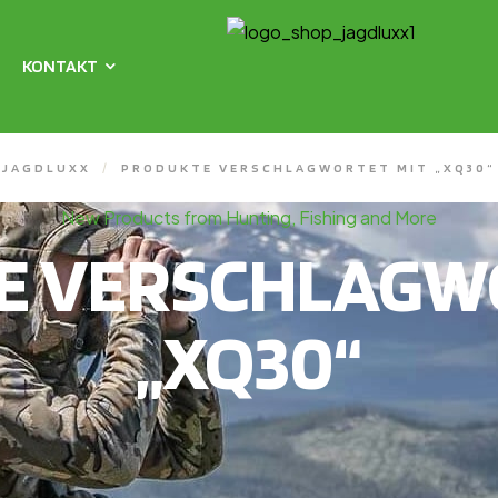
KONTAKT
JAGDLUXX
/
PRODUKTE VERSCHLAGWORTET MIT „XQ30“
New Products from Hunting, Fishing and More
E VERSCHLAGWO
„XQ30“