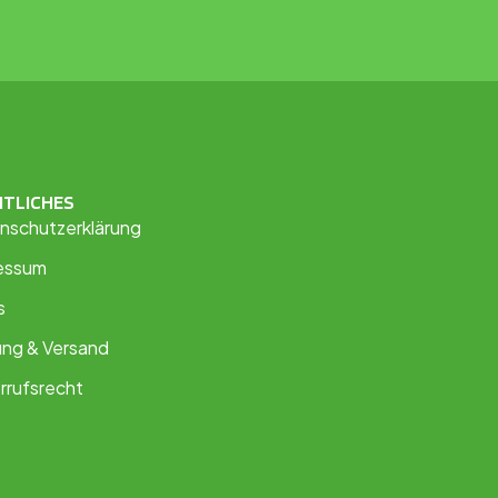
HTLICHES
nschutzerklärung
essum
s
ung & Versand
rrufsrecht