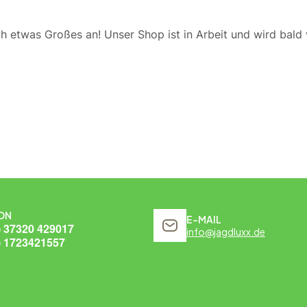
ch etwas Großes an! Unser Shop ist in Arbeit und wird bald v
ON
E-MAIL
) 37320 429017
info@jagdluxx.de
) 1723421557