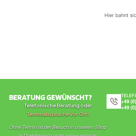
Hier bahnt si
BERATUNG GEWÜNSCHT?
TELEF
+49 (0
Telefonische Beratung oder
+49 (0
Terminabsprache vor Ort!
Ohne Termin ist der Besuch in unserem Shop
in Dorfchemnitz nicht immer möglich!