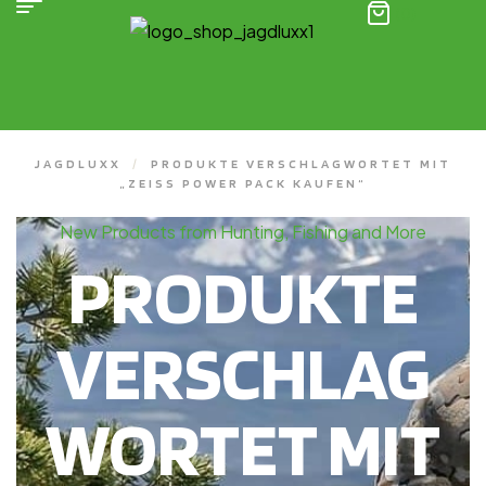
(0)
JAGDLUXX
/
PRODUKTE VERSCHLAGWORTET MIT
„ZEISS POWER PACK KAUFEN“
New Products from Hunting, Fishing and More
PRODUKTE
VERSCHLAG
WORTET MIT