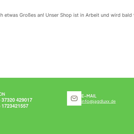
ch etwas Großes an! Unser Shop ist in Arbeit und wird bald v
ON
E-MAIL
) 37320 429017
info@jagdluxx.de
) 1723421557