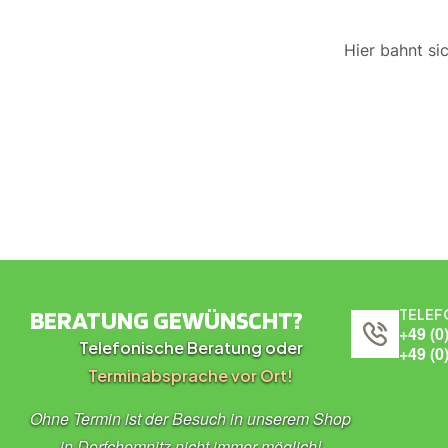
Hier bahnt si
BERATUNG GEWÜNSCHT?
TELEF
+49 (0
Telefonische Beratung oder
+49 (0
Terminabsprache vor Ort!
Ohne Termin ist der Besuch in unserem Shop
in Dorfchemnitz nicht immer möglich!