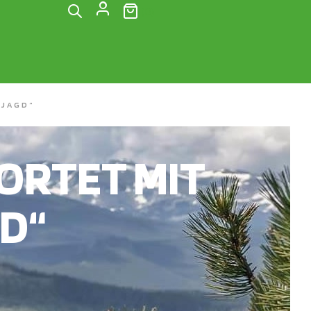
(0)
 JAGD“
RTET MIT
D“