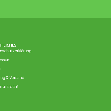
HTLICHES
nschutzerklärung
essum
s
ung & Versand
rrufsrecht