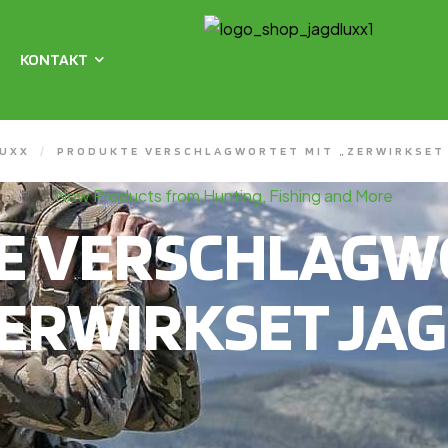
KONTAKT
UXX
/
PRODUKTE VERSCHLAGWORTET MIT „ZERWIRKSET
New Products from Hunting, Fishing and More
E VERSCHLAGWO
ZERWIRKSET JAG