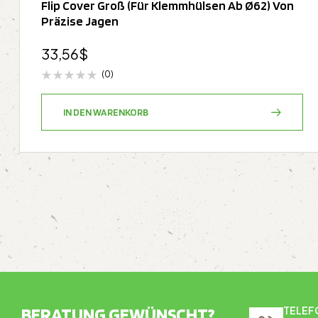
Flip Cover Groß (für Klemmhülsen Ab Ø62) Von
Präzise Jagen
33,56
$
(0)
IN DEN WARENKORB
BERATUNG GEWÜNSCHT?
TELEF