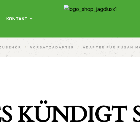
KONTAKT
ZUBEHÖR
/
VORSATZADAPTER
/
ADAPTER FÜR RUSAN M
S KÜNDIGT S