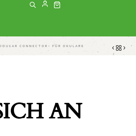
(0)
ODULAR CONNECTOR- FÜR OKULARE
567,81
$
91,73
$
ICH AN