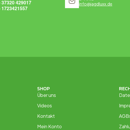
) 37320 429017
info@jagdluxx.de
) 1723421557
SHOP
REC
Über uns
Date
Videos
Impr
Kontakt
AGB
Mein Konto
Zahl