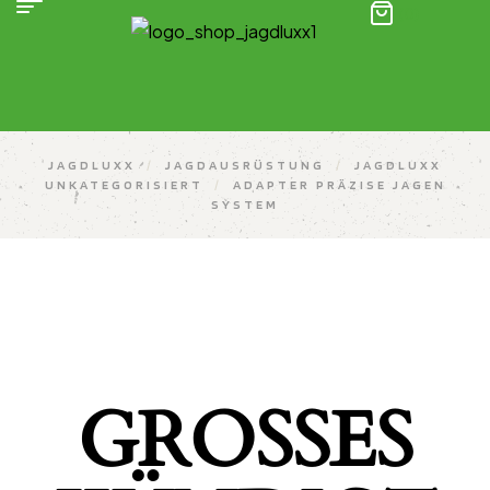
(0)
JAGDLUXX
/
JAGDAUSRÜSTUNG
/
JAGDLUXX
UNKATEGORISIERT
/
ADAPTER PRÄZISE JAGEN
SYSTEM
GROSSES K