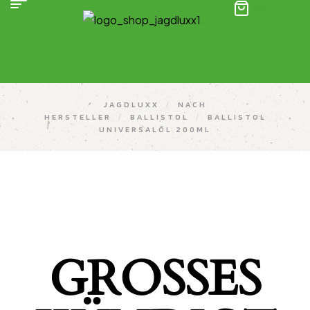
(0)
JAGDLUXX
/
NACH
HERSTELLER
/
BALLISTOL
/
BALLISTOL
UNIVERSALÖL 200ML
GROSSES K