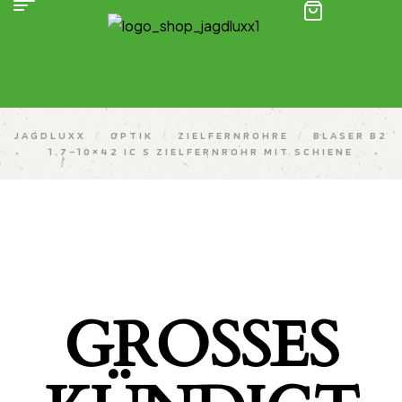
(0)
JAGDLUXX
/
OPTIK
/
ZIELFERNROHRE
/
BLASER B2
1.7–10×42 IC S ZIELFERNROHR MIT SCHIENE
GROSSES K