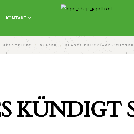
KONTAKT
H HERSTELLER
/
BLASER
/
BLASER DRÜCKJAGD- FUTTER
S KÜNDIGT S