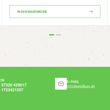
IN DEN WARENKORB
ON
E-MAIL
) 37320 429017
info@jagdluxx.de
) 1723421557