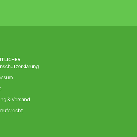
HTLICHES
nschutzerklärung
essum
s
ung & Versand
rrufsrecht