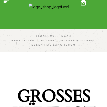
(0)
JAGDLUXX
/
NACH
HERSTELLER
/
BLASER
/
BLASER FUTTERAL
ESSENTIAL LANG 128CM
GROSSES K