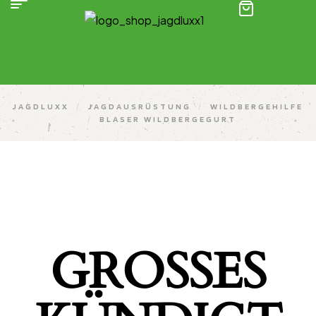
(0)
JAGDLUXX
/
JAGDAUSRÜSTUNG
/
WILDBERGEHILFE
/
BLASER WILDBERGEGURT
GROSSES K