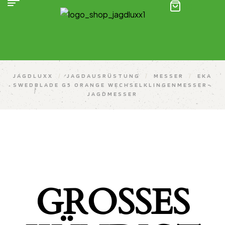
(0)
JAGDLUXX
/
JAGDAUSRÜSTUNG
/
MESSER
/
EKA
SWEDBLADE G5 ORANGE WECHSELKLINGENMESSER-
JAGDMESSER
GROSSES K