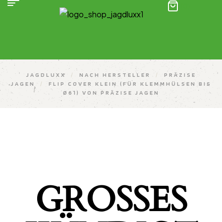
(0)
JAGDLUXX
/
NACH HERSTELLER
/
PRÄZISE
JAGEN
/
FLIP COVER KLEIN (FÜR KLEMMHÜLSEN BIS
Ø61) VON PRÄZISE JAGEN
GROSSES K