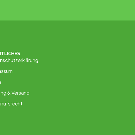
HTLICHES
nschutzerklärung
essum
s
ung & Versand
rrufsrecht