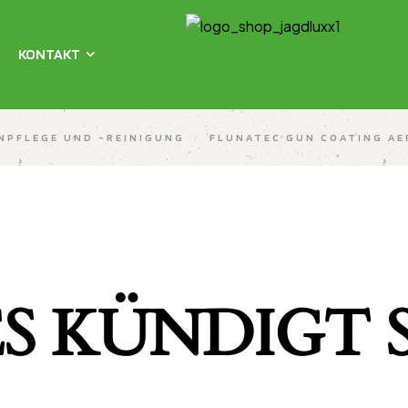
KONTAKT
NPFLEGE UND -REINIGUNG
/
FLUNATEC GUN COATING AE
S KÜNDIGT S