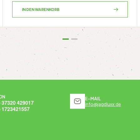
IN DEN WARENKORB
ON
E-MAIL
) 37320 429017
info@jagdluxx.de
) 1723421557