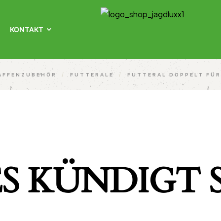
KONTAKT
AFFENZUBEHÖR
/
FUTTERALE
/
FUTTERAL DOPPELT FÜR
S KÜNDIGT S