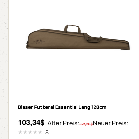
Blaser Futteral Essential Lang 128cm
103,34
$
Alter Preis:
Neuer Preis:
139,28
$
(0)