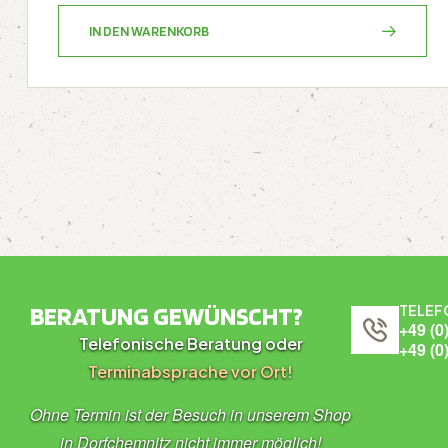
IN DEN WARENKORB
BERATUNG GEWÜNSCHT?
TELEF
+49 (0
Telefonische Beratung oder
+49 (0
Terminabsprache vor Ort!
Ohne Termin ist der Besuch in unserem Shop
in Dorfchemnitz nicht immer möglich!