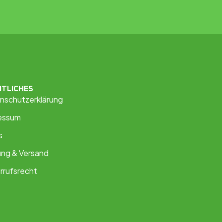
HTLICHES
nschutzerklärung
essum
s
ung & Versand
rrufsrecht