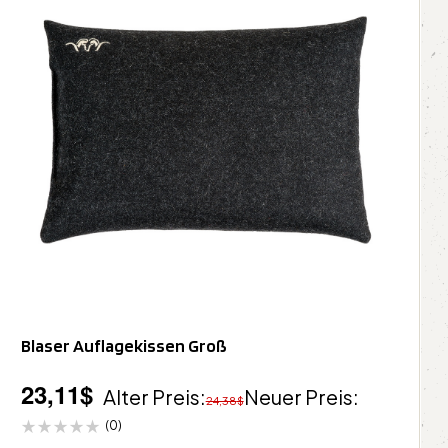
Blaser Auflagekissen Groß
23,11
$
Alter Preis:
Neuer Preis:
24,38
$
(0)