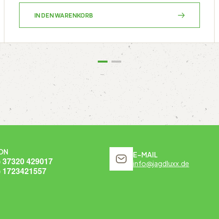
IN DEN WARENKORB
ON
E-MAIL
) 37320 429017
info@jagdluxx.de
) 1723421557