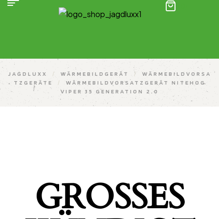
(0)
JAGDLUXX
/
WÄRMEBILDGERÄT
/
WÄRMEBILDVORSA
TZGERÄTE
/
WÄRMEBILDVORSATZGERÄT NITEHOG
VIPER 35 GENERATION 2.0
GROSSES K