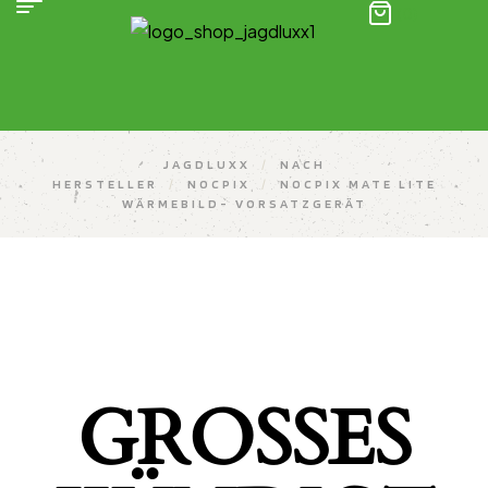
(0)
JAGDLUXX
/
NACH
HERSTELLER
/
NOCPIX
/
NOCPIX MATE LITE
WÄRMEBILD- VORSATZGERÄT
GROSSES K