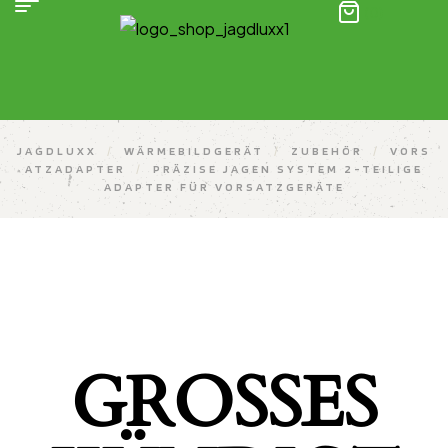
(0)
JAGDLUXX
/
WÄRMEBILDGERÄT
/
ZUBEHÖR
/
VORS
ATZADAPTER
/
PRÄZISE JAGEN SYSTEM 2-TEILIGE
ADAPTER FÜR VORSATZGERÄTE
GROSSES K