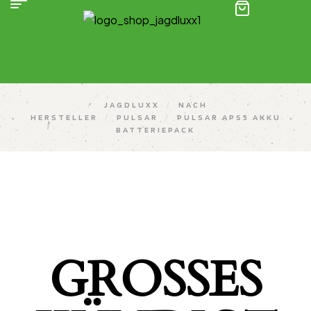
(0)
JAGDLUXX
/
NACH
HERSTELLER
/
PULSAR
/
PULSAR APS5 AKKU
BATTERIEPACK
GROSSES K