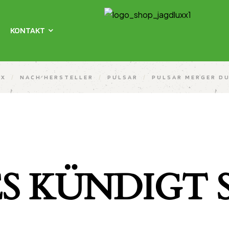
KONTAKT
XX
/
NACH HERSTELLER
/
PULSAR
/
PULSAR MERGER D
S KÜNDIGT S