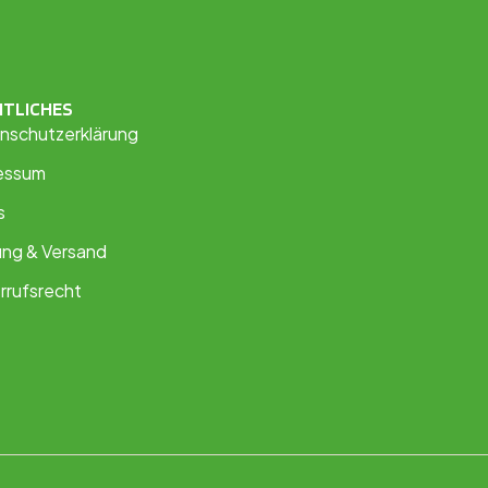
HTLICHES
nschutzerklärung
essum
s
ung & Versand
rrufsrecht