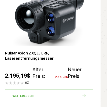
Pulsar Axion 2 XQ35 LRF,
Laserentfernungsmesser
Alter
Neuer
2.195,19
$
Preis:
Preis:
2.310,73
$
(0)
WEITERLESEN