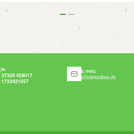
ON
E-MAIL
) 37320 429017
info@jagdluxx.de
) 1723421557