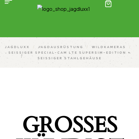
(0)
JAGDLUXX
/
JAGDAUSRÜSTUNG
/
WILDKAMERAS
/
SEISSIGER SPECIAL-CAM LTE SUPERSIM-EDITION +
SEISSIGER STAHLGEHÄUSE
GROSSES K