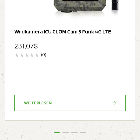
Wildkamera ICU CLOM Cam 5 Funk 4G LTE
231,07
$
(0)
WEITERLESEN