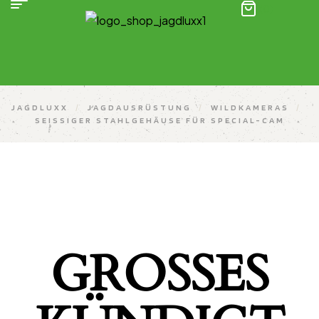
(0)
JAGDLUXX
/
JAGDAUSRÜSTUNG
/
WILDKAMERAS
/
SEISSIGER STAHLGEHÄUSE FÜR SPECIAL-CAM
GROSSES K