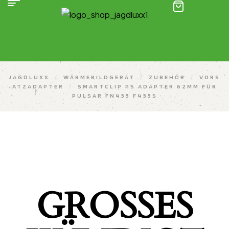
(0)
JAGDLUXX
/
WÄRMEBILDGERÄT
/
ZUBEHÖR
/
VORS
ATZADAPTER
/
SMARTCLIP PS ADAPTER 62MM FÜR
PULSAR FN455 F455S
GROSSES K