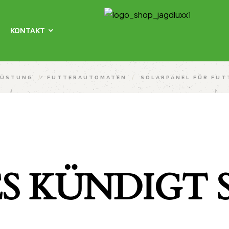
KONTAKT
RÜSTUNG
/
FUTTERAUTOMATEN
/
SOLARPANEL FÜR FUT
S KÜNDIGT S