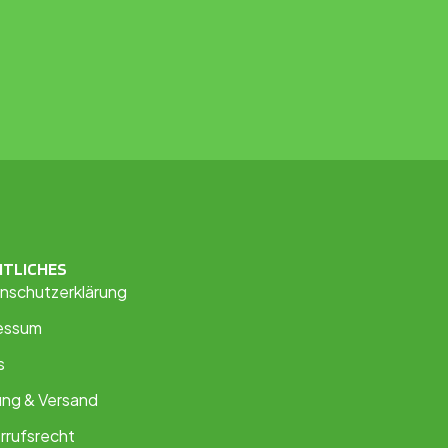
HTLICHES
nschutzerklärung
essum
s
ung & Versand
rrufsrecht