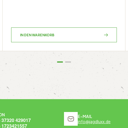
IN DEN WARENKORB
ON
E-MAIL
) 37320 429017
info@jagdluxx.de
) 1723421557