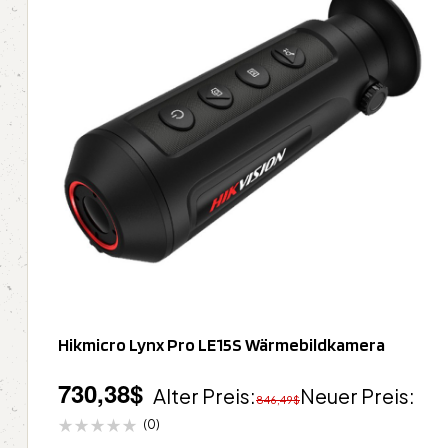
Hikmicro Lynx Pro LE15S Wärmebildkamera
730,38
$
Alter Preis:
Neuer Preis:
846,49
$
(0)