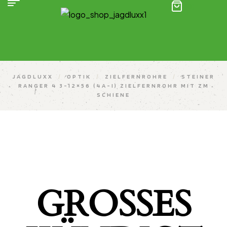
(0)
JAGDLUXX
/
OPTIK
/
ZIELFERNROHRE
/
STEINER
RANGER 4 3-12×56 (4A-I) ZIELFERNROHR MIT ZM
SCHIENE
GROSSES K