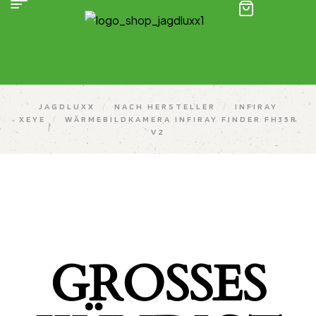
(0)
JAGDLUXX
/
NACH HERSTELLER
/
INFIRAY
XEYE
/
WÄRMEBILDKAMERA INFIRAY FINDER FH35R
V2
GROSSES K