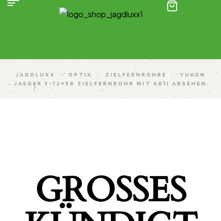
(0)
JAGDLUXX
/
OPTIK
/
ZIELFERNROHRE
/
YUKON
JAEGER 3-12×56 ZIELFERNROHR MIT X01I ABSEHEN
GROSSES K