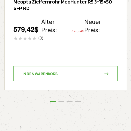
Meopta Zielfernrohr MeoHunter R5 3-15×50
SFP RD
Alter
Neuer
579,42
$
Preis:
Preis:
695,54
$
(0)
IN DEN WARENKORB