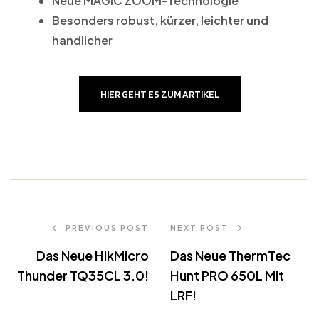
Neue MAGIC ZOOM-Technologie
Besonders robust, kürzer, leichter und
handlicher
HIER GEHT ES ZUM ARTIKEL
PREVIOUS POST
NEXT POST
Das Neue HikMicro
Das Neue ThermTec
Thunder TQ35CL 3.0!
Hunt PRO 650L Mit
LRF!