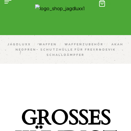
(0)
JAGDLUXX
/
WAFFEN
/
WAFFENZUBEHÖR
/
AKAH
NEOPREN- SCHUTZHÜLLE FÜR FREYR&DEVIK
SCHALLDÄMPFER
GROSSES K