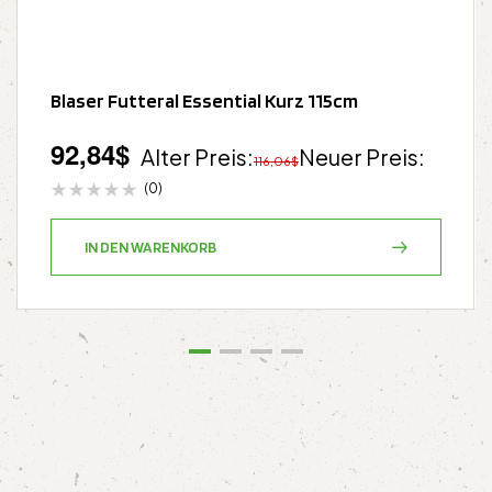
Blaser Futteral Essential Kurz 115cm
92,84
$
Alter Preis:
Neuer Preis:
116,06
$
(0)
IN DEN WARENKORB