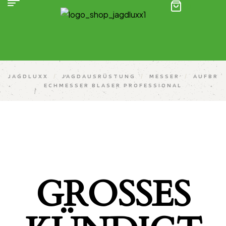
(0)
JAGDLUXX
/
JAGDAUSRÜSTUNG
/
MESSER
/
AUFBR
ECHMESSER BLASER PROFESSIONAL
GROSSES K