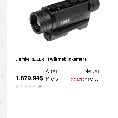
Liemke KEILER- 1 Wärmebildkamera
Alter
Neuer
1.879,94
$
Preis:
Preis:
3.715,75
$
(0)