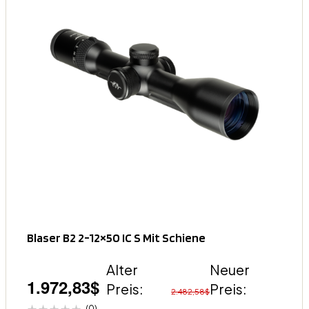
Blaser B2 2-12×50 IC S Mit Schiene
Alter
Neuer
1.972,83
$
Preis:
Preis:
2.482,58
$
(0)