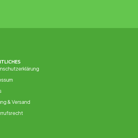
HTLICHES
nschutzerklärung
essum
s
ung & Versand
rrufsrecht