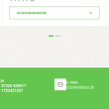
IN DEN WARENKORB
ON
E-MAIL
) 37320 429017
info@jagdluxx.de
) 1723421557