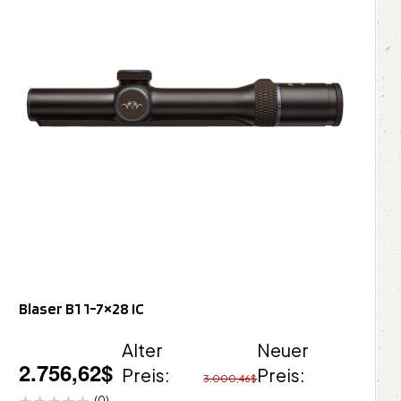
Blaser B1 1-7×28 IC
Alter
Neuer
2.756,62
$
Preis:
Preis:
3.000,46
$
(0)