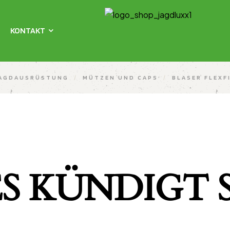
KONTAKT
AGDAUSRÜSTUNG
/
MÜTZEN UND CAPS
/
BLASER FLEXF
S KÜNDIGT S