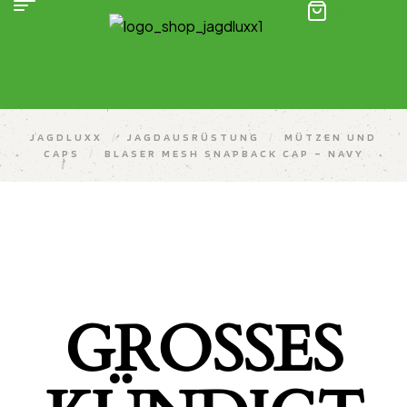
(0)
JAGDLUXX
/
JAGDAUSRÜSTUNG
/
MÜTZEN UND
CAPS
/
BLASER MESH SNAPBACK CAP – NAVY
GROSSES K