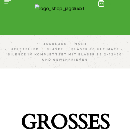
(0)
JAGDLUXX
/
NACH
HERSTELLER
/
BLASER
/
BLASER R8 ULTIMATE
SILENCE IM KOMPLETTSET MIT BLASER B2 2-12×50
UND GEWEHRRIEMEN
GROSSES K