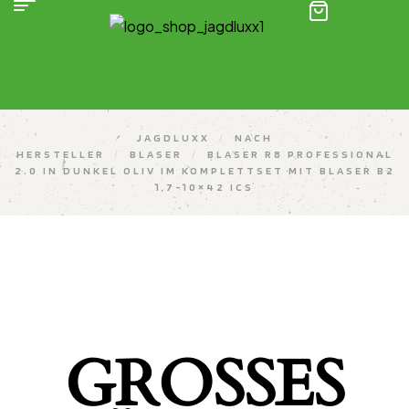
(0)
JAGDLUXX
/
NACH
HERSTELLER
/
BLASER
/
BLASER R8 PROFESSIONAL
2.0 IN DUNKEL OLIV IM KOMPLETTSET MIT BLASER B2
1,7-10×42 ICS
GROSSES K