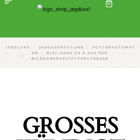
(0)
JAGDLUXX
/
JAGDAUSRÜSTUNG
/
FUTTERAUTOMAT
EN
/
BLEI-AKKU 6V 4,5AH FÜR
WILDKAMERAS/FUTTERSTREUER
GROSSES K