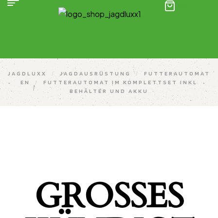
(0)
JAGDLUXX
/
JAGDAUSRÜSTUNG
/
FUTTERAUTOMAT
EN
/
FUTTERAUTOMAT IM KOMPLETTSET INKL
BEHÄLTER UND AKKU
GROSSES K