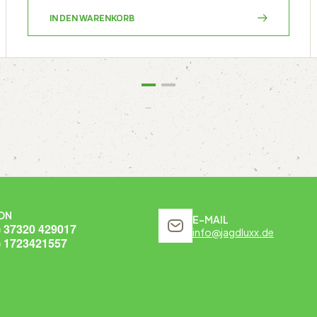
IN DEN WARENKORB
ON
E-MAIL
) 37320 429017
info@jagdluxx.de
) 1723421557