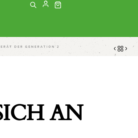
(0)
ERÄT DER GENERATION 2
2.612,63
5.910,36
$
$
ICH AN