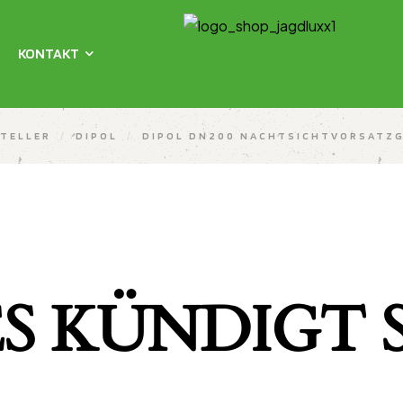
KONTAKT
TELLER
/
DIPOL
/
DIPOL DN200 NACHTSICHTVORSATZG
S KÜNDIGT S