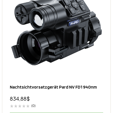
Nachtsichtvorsatzgerät Pard NV FD1 940nm
834,88
$
(0)