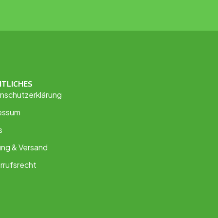
HTLICHES
nschutzerklärung
essum
s
ung & Versand
rrufsrecht