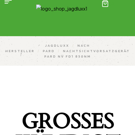
(0)
JAGDLUXX
/
NACH
HERSTELLER
/
PARD
/
NACHTSICHTVORSATZGERÄT
PARD NV FD1 850NM
GROSSES K