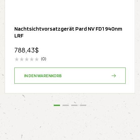
Nachtsichtvorsatzgerät Pard NV FD1 940nm
LRF
788,43
$
(0)
IN DEN WARENKORB