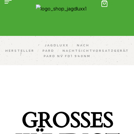
(0)
JAGDLUXX
/
NACH
HERSTELLER
/
PARD
/
NACHTSICHTVORSATZGERÄT
PARD NV FD1 940NM
GROSSES K