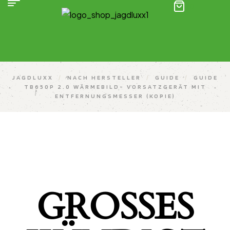
(0)
JAGDLUXX
/
NACH HERSTELLER
/
GUIDE
/
GUIDE
TB650P 2.0 WÄRMEBILD- VORSATZGERÄT MIT
ENTFERNUNGSMESSER (KOPIE)
GROSSES K