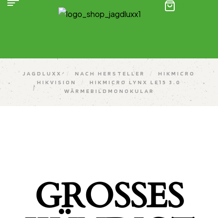
(0)
JAGDLUXX
/
NACH HERSTELLER
/
HIKMICRO
HIKVISION
/
HIKMICRO LYNX LE15 3.0
WÄRMEBILDMONOKULAR
GROSSES K