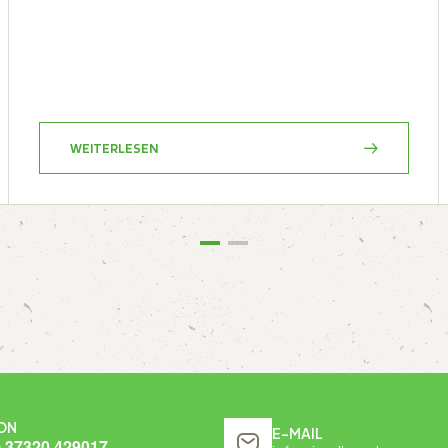
WEITERLESEN
ON
E-MAIL
) 37320 429017