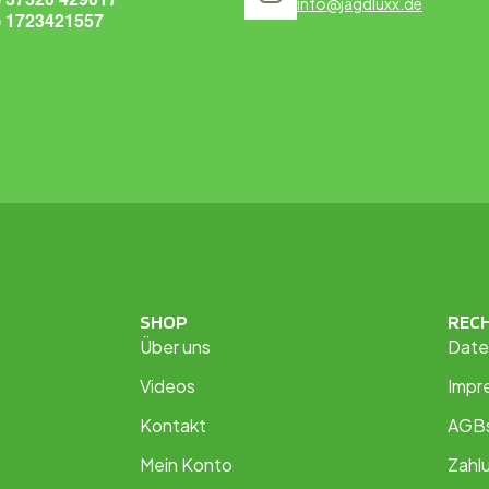
info@jagdluxx.de
) 1723421557
SHOP
REC
Über uns
Date
Videos
Impr
Kontakt
AGB
Mein Konto
Zahl