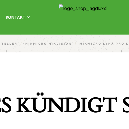
KONTAKT
STELLER
/
HIKMICRO HIKVISION
/
HIKMICRO LYNX PRO 
S KÜNDIGT S