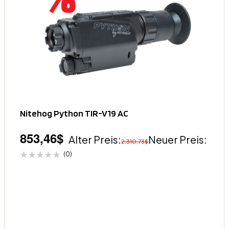
Nitehog Python TIR-V19 AC
853,46
$
Alter Preis:
Neuer Preis:
2.310,73
$
(0)