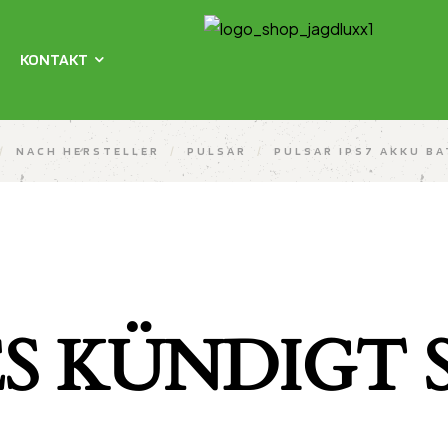
KONTAKT
/
NACH HERSTELLER
/
PULSAR
/
PULSAR IPS7 AKKU BA
S KÜNDIGT S