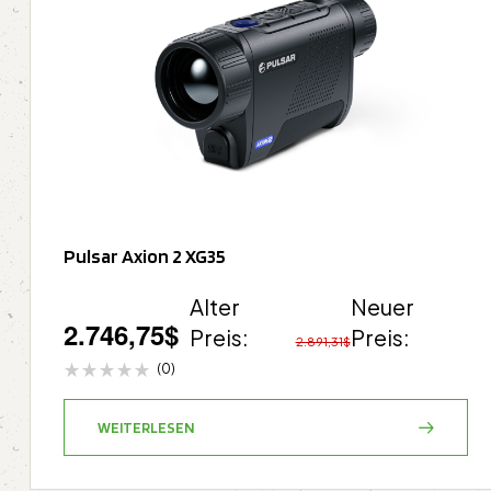
Pulsar Axion 2 XG35
Alter
Neuer
2.746,75
$
Preis:
Preis:
2.891,31
$
(0)
WEITERLESEN