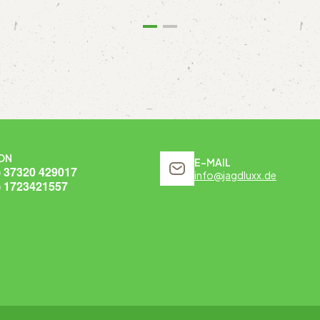
ON
E-MAIL
) 37320 429017
info@jagdluxx.de
) 1723421557