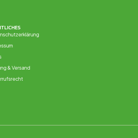
HTLICHES
nschutzerklärung
essum
s
ung & Versand
rrufsrecht