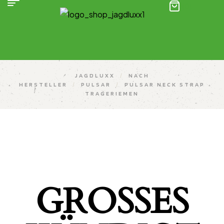
(0)
JAGDLUXX
/
NACH
HERSTELLER
/
PULSAR
/
PULSAR NECK STRAP
TRAGERIEMEN
GROSSES K