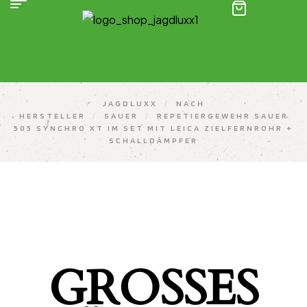
(0)
JAGDLUXX
/
NACH
HERSTELLER
/
SAUER
/
REPETIERGEWEHR SAUER
505 SYNCHRO XT IM SET MIT LEICA ZIELFERNROHR +
SCHALLDÄMPFER
GROSSES K