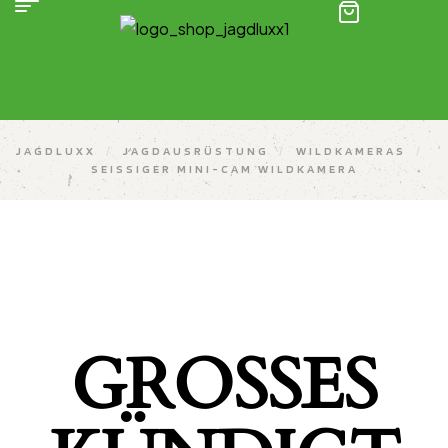
(0)
JAGDLUXX
/
JAGDAUSRÜSTUNG
/
WILDKAMERAS
/
SEISSIGER MINI-CAM WILDKAMERA
GROSSES K