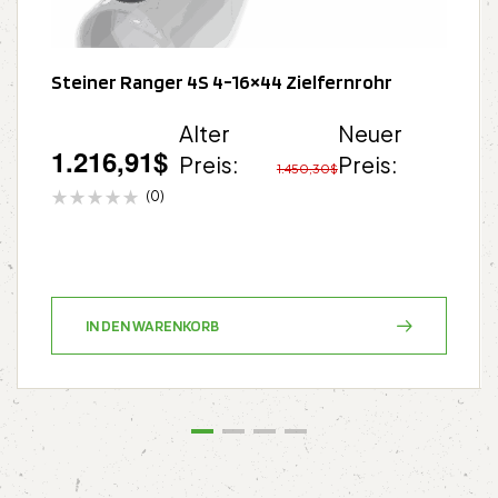
Steiner Ranger 4S 4-16×44 Zielfernrohr
Alter
Neuer
1.216,91
$
Preis:
Preis:
1.450,30
$
(0)
IN DEN WARENKORB