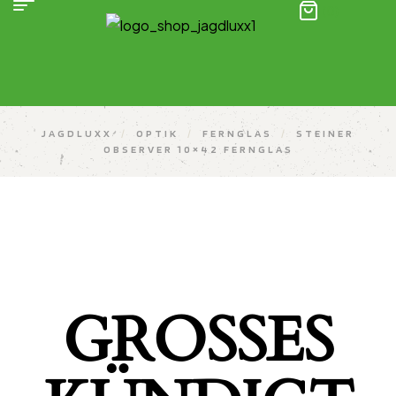
(0)
JAGDLUXX
/
OPTIK
/
FERNGLAS
/
STEINER
OBSERVER 10×42 FERNGLAS
GROSSES K