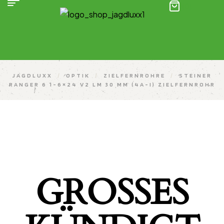
(0)
JAGDLUXX
/
OPTIK
/
ZIELFERNROHRE
/
STEINER
RANGER 6 1-6×24 V2 LM 30 MM (4A-I) ZIELFERNROHR
GROSSES K