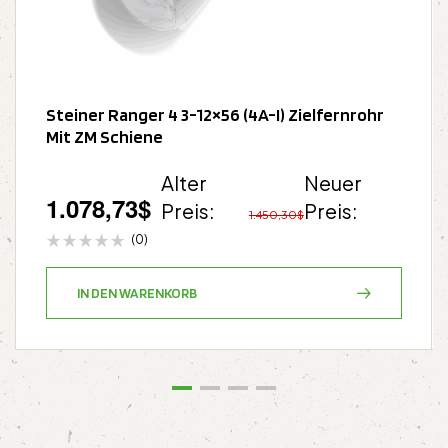
Steiner Ranger 4 3-12×56 (4A-I) Zielfernrohr
Mit ZM Schiene
Alter
Neuer
1.078,73
$
Preis:
Preis:
1.450,30
$
(0)
IN DEN WARENKORB