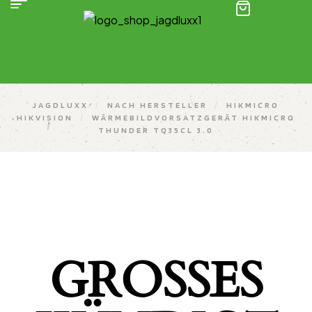
(0)
JAGDLUXX
/
NACH HERSTELLER
/
HIKMICRO
HIKVISION
/
WÄRMEBILDVORSATZGERÄT HIKMICRO
THUNDER TQ35CL 3.0
GROSSES K