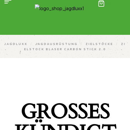
(0)
JAGDLUXX
/
JAGDAUSRÜSTUNG
/
ZIELSTÖCKE
/
ZI
ELSTOCK BLASER CARBON STICK 2.0
GROSSES K