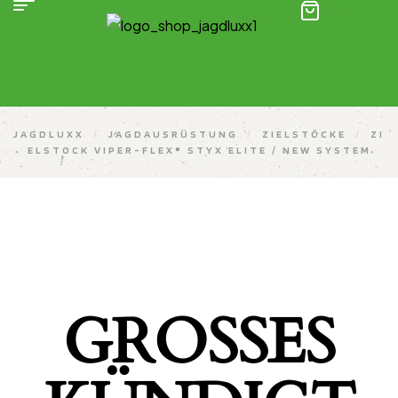
(0)
JAGDLUXX
/
JAGDAUSRÜSTUNG
/
ZIELSTÖCKE
/
ZI
ELSTOCK VIPER-FLEX® STYX ELITE / NEW SYSTEM
GROSSES K